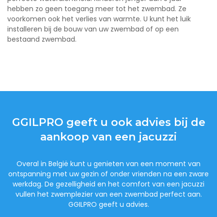
hebben zo geen toegang meer tot het zwembad. Ze
voorkomen ook het verlies van warmte. U kunt het luik
installeren bij de bouw van uw zwembad of op een
bestaand zwembad.
GGILPRO geeft u ook advies bij de
aankoop van een jacuzzi
Overal in België kunt u genieten van een moment van
ontspanning met uw gezin of onder vrienden na een zware
werkdag. De gezelligheid en het comfort van een jacuzzi
vullen het zwemplezier van een zwembad perfect aan.
GGILPRO geeft u advies.