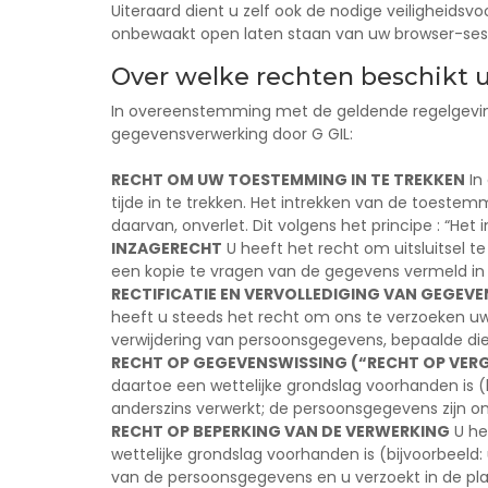
Uiteraard dient u zelf ook de nodige veiligheidsvo
onbewaakt open laten staan van uw browser-sess
Over welke rechten beschikt u
In overeenstemming met de geldende regelgevin
gegevensverwerking door G GIL:
RECHT OM UW TOESTEMMING IN TE TREKKEN
In
tijde in te trekken. Het intrekken van de toeste
daarvan, onverlet. Dit volgens het principe : “H
INZAGERECHT
U heeft het recht om uitsluitsel t
een kopie te vragen van de gegevens vermeld in 
RECTIFICATIE EN VERVOLLEDIGING VAN GEGEVE
heeft u steeds het recht om ons te verzoeken uw 
verwijdering van persoonsgegevens, bepaalde die
RECHT OP GEGEVENSWISSING (“RECHT OP VERG
daartoe een wettelijke grondslag voorhanden is (b
anderszins verwerkt; de persoonsgegevens zijn o
RECHT OP BEPERKING VAN DE VERWERKING
U he
wettelijke grondslag voorhanden is (bijvoorbeeld
van de persoonsgegevens en u verzoekt in de pla