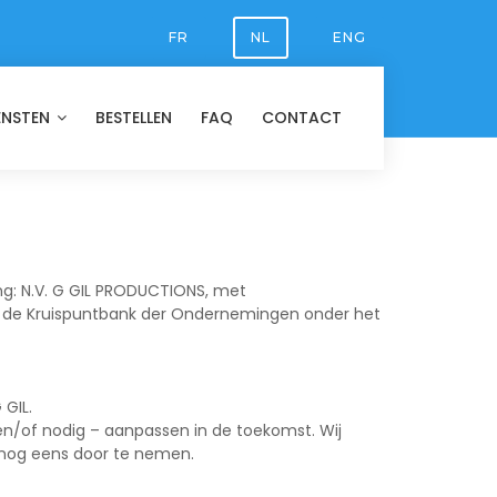
FR
NL
ENG
ENSTEN
BESTELLEN
FAQ
CONTACT
ng: N.V. G GIL PRODUCTIONS, met
 in de Kruispuntbank der Ondernemingen onder het
 GIL.
 en/of nodig – aanpassen in de toekomst. Wij
 nog eens door te nemen.