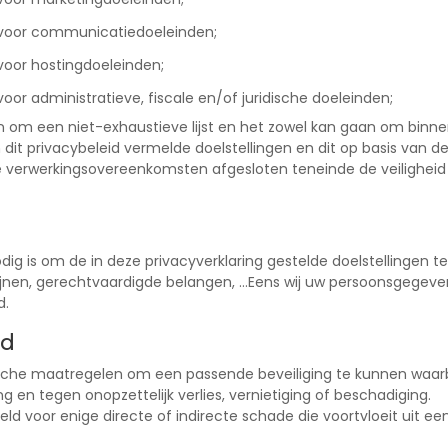
 voor communicatiedoeleinden;
voor hostingdoeleinden;
or administratieve, fiscale en/of juridische doeleinden;
an om een niet-exhaustieve lijst en het zowel kan gaan om binn
 dit privacybeleid vermelde doelstellingen en dit op basis van 
verwerkingsovereenkomsten afgesloten teneinde de veiligheid 
g is om de in deze privacyverklaring gestelde doelstellingen t
jnen, gerechtvaardigde belangen, …Eens wij uw persoonsgegeve
d.
id
ische maatregelen om een passende beveiliging te kunnen wa
en tegen onopzettelijk verlies, vernietiging of beschadiging.
eld voor enige directe of indirecte schade die voortvloeit uit e