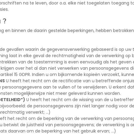
orschriften na te leven, door o.a. elke niet toegelaten toegang t
ies.
 ?
g en binnen de daarin gestelde beperkingen, hebben betrokken
 de gevallen waarin de gegevensverwerking gebaseerd is op uw 
mming laat in elke geval de rechtmatigheid van de verwerking op
et intrekken van de toestemming is even eenvoudig als het geven 
e krijgen over het al dan niet verwerken van persoonsgegevens 
artikel 15 GDPR. Indien u om bijkomende kopieën verzoekt, kunn
NS
U heeft het recht om de rectificatie van u betreffende onjui
persoonsgegevens aan te vullen of te verwijderen. U erkent dat
nsten mogelijkerwijze niet meer geleverd kunnen worden.
ETELHEID”)
U heeft het recht om de wissing van de u betreffe
ijvoorbeeld: de persoonsgegevens zijn niet langer nodig voor de
nrechtmatig verwerkt; …)
eft het recht om de beperking van de verwerking van persoonsg
: u betwist de juistheid van persoonsgegevens; de verwerking is 
ats daarvan om de beperking van het gebruik ervan; …)