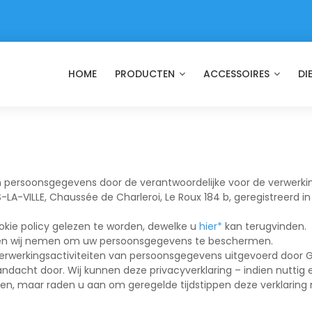
HOME
PRODUCTEN
ACCESSOIRES
DI
an persoonsgegevens door de verantwoordelijke voor de verwerki
-LA-VILLE, Chaussée de Charleroi, Le Roux 184 b, geregistreerd
kie policy gelezen te worden, dewelke u
hier*
kan terugvinden.
elen wij nemen om uw persoonsgegevens te beschermen.
 verwerkingsactiviteiten van persoonsgegevens uitgevoerd door G
ndacht door. Wij kunnen deze privacyverklaring – indien nuttig
en, maar raden u aan om geregelde tijdstippen deze verklaring