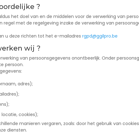
ordelijke ?
t aldus het doel van en de middelen voor de verwerking van per
g in regel met de regelgeving inzake de verwerking van persoons
kan u deze richten tot het e-mailadres
rgpd@ggilpro.be
erken wij ?
 verwerking van persoonsgegevens onontbeerlijk. Onder persoons
ke persoon.
sgegevens:
ornaam, adres);
ladres);
ens);
 locatie, cookies);
llende manieren vergaren, zoals: door het gebruik van cookies 
ze diensten.