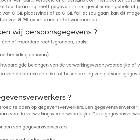
cht, verhuurd, verdeeld of anderszins commercieel ter beschik
jke toestemming heeft gegeven. In het geval er een gehele of ge
jk van G GIL plaatsvindt of zo G GIL failliet zou gaan, kan dit 
teiten van G GIL overnemen en/of waarnemen.
ken wij persoonsgegevens ?
 één of meerdere rechtsgronden, zoals:
voorbereiding daarvan)
echtvaardigde belangen van de verwerkingsverantwoordelijke of
en van de betrokkene die tot bescherming van persoonsgegeve
egevensverwerkers ?
 beroep te doen op gegevensverwerkers. Een gegevensverwerker i
aam van de verwerkingsverantwoordelijke. Deze gegevensverwerk
orieën van gegevensverwerkers:
voor marketingdoeleinden;