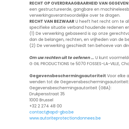
RECHT OP OVERDRAAGBAARHEID VAN GEGEVEN
een gestructureerde, gangbare en machineleesbar
verwerkingsverantwoordelijke over te dragen.
RECHT VAN BEZWAAR
U heeft het recht om te a
specifieke situatie verband houdende redenen en
(1) De verwerking gebaseerd is op onze gerech
dan de belangen, rechten, en vrijheden van de b
(2) De verwerking geschiedt ten behoeve van dir
Om uw rechten uit te oefenen …
U kunt voormelde
G GIL PRODUCTIONS te 5070 FOSSES-LA-VILLE, Chau
Gegevensbeschermingsautoriteit
Voor elke a
wenden tot de Gegevensbeschermingsautoriteit:
Gegevensbeschermingsautoriteit (GBA):
Drukpersstraat 35
1000 Brussel
+32 2 274 48 00
contact@apd-gba.be
www.autoriteprotectiondonnees.be