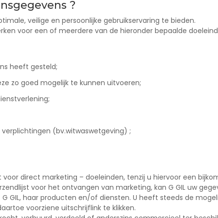
onsgegevens ?
ale, veilige en persoonlijke gebruikservaring te bieden.
erken voor een of meerdere van de hieronder bepaalde doeleind
s heeft gesteld;
eze zo goed mogelijk te kunnen uitvoeren;
ienstverlening;
 verplichtingen (bv.witwaswetgeving) ;
voor direct marketing – doeleinden, tenzij u hiervoor een bijk
zendlijst voor het ontvangen van marketing, kan G GIL uw gege
 G GIL, haar producten en/of diensten. U heeft steeds de moge
artoe voorziene uitschrijflink te klikken.