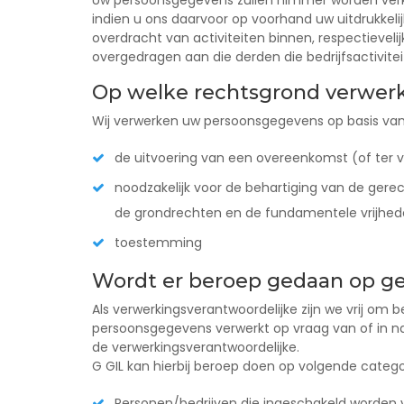
Uw persoonsgegevens zullen nimmer worden verko
indien u ons daarvoor op voorhand uw uitdrukkeli
overdracht van activiteiten binnen, respectieveli
overgedragen aan die derden die bedrijfsactivi
Op welke rechtsgrond verwer
Wij verwerken uw persoonsgegevens op basis van
de uitvoering van een overeenkomst (of ter 
noodzakelijk voor de behartiging van de ger
de grondrechten en de fundamentele vrijhed
toestemming
Wordt er beroep gedaan op g
Als verwerkingsverantwoordelijke zijn we vrij om
persoonsgegevens verwerkt op vraag van of in n
de verwerkingsverantwoordelijke.
G GIL kan hierbij beroep doen op volgende categ
Personen/bedrijven die ingeschakeld worden 