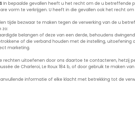
S
In bepaalde gevallen heeft u het recht om de u betreffende pe
e vorm te verkrijgen. U heeft in die gevallen ook het recht o
llen tijde bezwaar te maken tegen de verwerking van de u be
 zo:
tvaardigde belangen of deze van een derde, behoudens dwingen
etrokkene of die verband houden met de instelling, uitoefening
ect marketing.
 rechten uitoefenen door ons daartoe te contacteren, hetzij p
ssée de Charleroi, Le Roux 184 b, of door gebruik te maken van
anvullende informatie of elke klacht met betrekking tot de ve