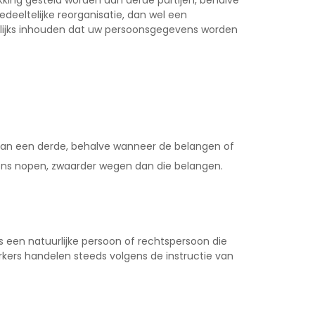
king gesteld worden aan derde partijen, behalve
deeltelijke reorganisatie, dan wel een
mogelijks inhouden dat uw persoonsgegevens worden
 van een derde, behalve wanneer de belangen of
ns nopen, zwaarder wegen dan die belangen.
s een natuurlijke persoon of rechtspersoon die
ers handelen steeds volgens de instructie van