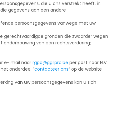
rsoonsgegevens, die u ons verstrekt heeft, in
m die gegevens aan een andere
treffende persoonsgegevens vanwege met uw
de gerechtvaardigde gronden die zwaarder wegen
 of onderbouwing van een rechtsvordering;
er e- mail naar
rgpd@ggilpro.be
per post naar N.V.
 het onderdeel “
contacteer ons
” op de website
rwerking van uw persoonsgegevens kan u zich