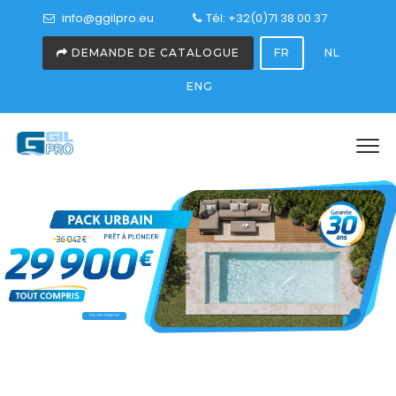
info@ggilpro.eu
Tél: +32(0)71 38 00 37
DEMANDE DE CATALOGUE
FR
NL
ENG
PLUS D'INFORMATIONS